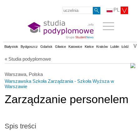
PL
V
Białystok
Bydgoszcz
Gdańsk
Gliwice
Katowice
Kielce
Kraków
Lublin
Łódź
Olsz
« Studia podyplomowe
Warszawa, Polska
Warszawska Szkoła Zarządzania - Szkoła Wyższa w
Warszawie
Zarządzanie personelem
Spis treści