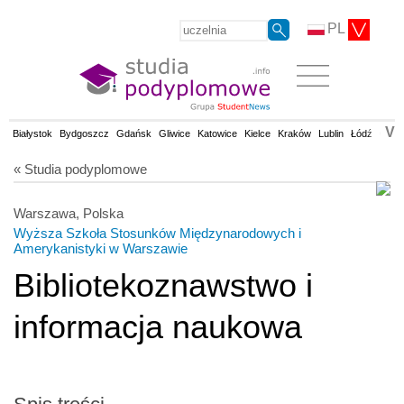
PL
V
Białystok
Bydgoszcz
Gdańsk
Gliwice
Katowice
Kielce
Kraków
Lublin
Łódź
Olsz
« Studia podyplomowe
Warszawa, Polska
Wyższa Szkoła Stosunków Międzynarodowych i
Amerykanistyki w Warszawie
Bibliotekoznawstwo i
informacja naukowa