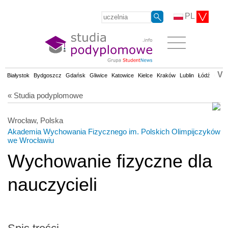
PL
V
Białystok
Bydgoszcz
Gdańsk
Gliwice
Katowice
Kielce
Kraków
Lublin
Łódź
Olsz
« Studia podyplomowe
Wrocław, Polska
Akademia Wychowania Fizycznego im. Polskich Olimpijczyków
we Wrocławiu
Wychowanie fizyczne dla
nauczycieli