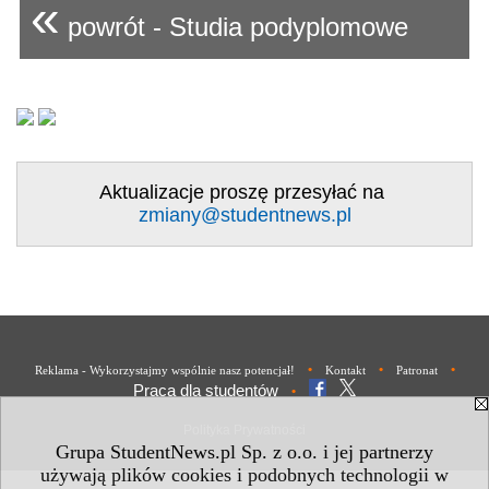
«
powrót - Studia podyplomowe
Aktualizacje proszę przesyłać na
zmiany@studentnews.pl
•
•
•
Reklama - Wykorzystajmy wspólnie nasz potencjał!
Kontakt
Patronat
Praca dla studentów
•
Polityka Prywatności
Grupa StudentNews.pl Sp. z o.o. i jej partnerzy
używają plików cookies i podobnych technologii w