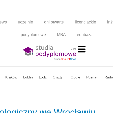
news
uczelnie
dni otwarte
licencjackie
inż
podyplomowe
MBA
edubaza
Kraków
Lublin
Łódź
Olsztyn
Opole
Poznań
Rad
eologiczny we Wrocławiu