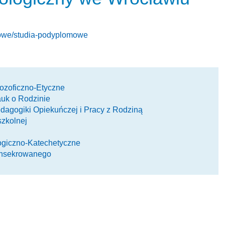
mowe/studia-podyplomowe
ozoficzno-Etyczne
uk o Rodzinie
dagogiki Opiekuńczej i Pracy z Rodziną
zkolnej
ogiczno-Katechetyczne
onsekrowanego