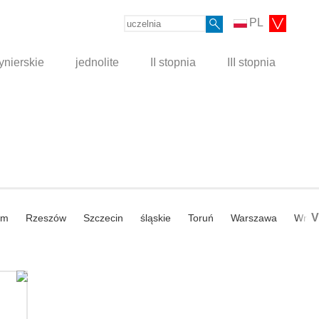
PL
ynierskie
jednolite
II stopnia
III stopnia
V
om
Rzeszów
Szczecin
śląskie
Toruń
Warszawa
Wroc