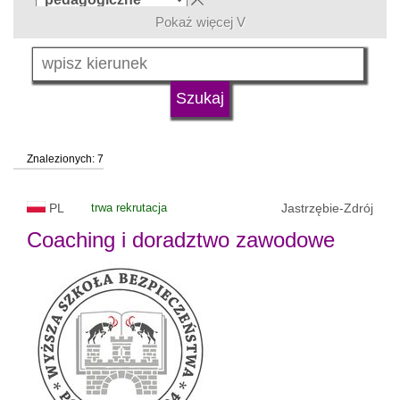
Pokaż więcej V
język
typ uczelni
Znalezionych: 7
status uczelni
trwa rekrutacja
PL
trwa rekrutacja
Jastrzębie-Zdrój
Coaching i doradztwo zawodowe