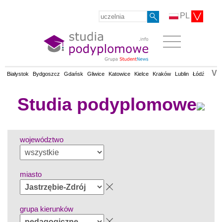
PL
V
Białystok
Bydgoszcz
Gdańsk
Gliwice
Katowice
Kielce
Kraków
Lublin
Łódź
Olsz
Studia podyplomowe
województwo
miasto
grupa kierunków