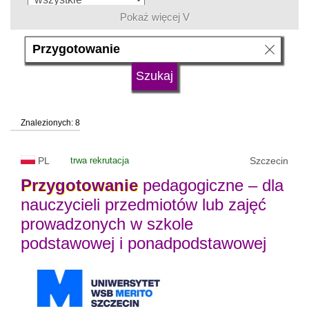
Pokaż więcej V
język
typ uczelni
Znalezionych: 8
status uczelni
trwa rekrutacja
PL
trwa rekrutacja
Szczecin
Przygotowanie
pedagogiczne – dla
nauczycieli przedmiotów lub zajęć
prowadzonych w szkole
podstawowej i ponadpodstawowej