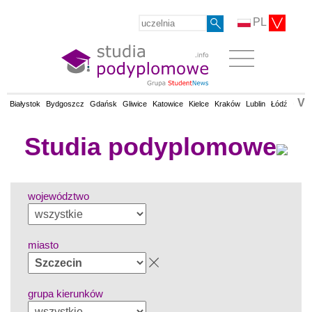
PL
V
Białystok
Bydgoszcz
Gdańsk
Gliwice
Katowice
Kielce
Kraków
Lublin
Łódź
Olsz
Studia podyplomowe
województwo
miasto
grupa kierunków