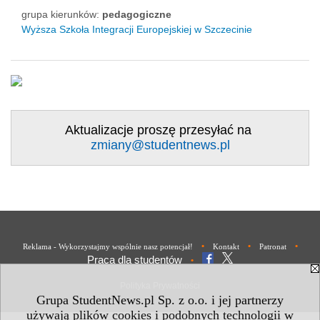
grupa kierunków:
pedagogiczne
Wyższa Szkoła Integracji Europejskiej w Szczecinie
Aktualizacje proszę przesyłać na
zmiany@studentnews.pl
•
•
•
Reklama - Wykorzystajmy wspólnie nasz potencjał!
Kontakt
Patronat
Praca dla studentów
•
Polityka Prywatności
Grupa StudentNews.pl Sp. z o.o. i jej partnerzy
używają plików cookies i podobnych technologii w