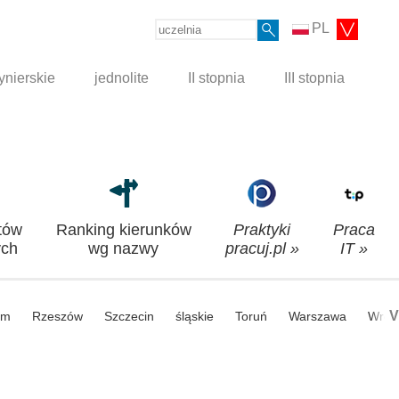
PL
ynierskie
jednolite
II stopnia
III stopnia
tów
Ranking kierunków
Praktyki
Praca
ch
wg nazwy
pracuj.pl »
IT »
V
om
Rzeszów
Szczecin
śląskie
Toruń
Warszawa
Wroc