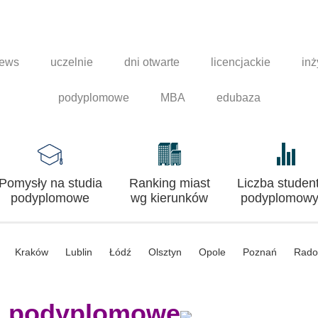
news
uczelnie
dni otwarte
licencjackie
inż
podyplomowe
MBA
edubaza
Pomysły na studia
Ranking miast
Liczba studen
podyplomowe
wg kierunków
podyplomowy
Kraków
Lublin
Łódź
Olsztyn
Opole
Poznań
Rad
a podyplomowe