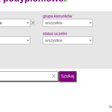
grupa kierunków
status uczelni
W