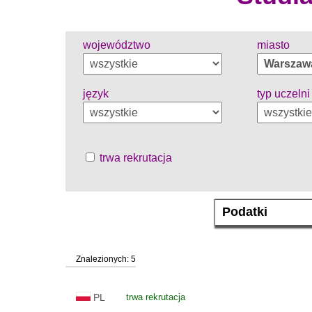
województwo
miasto
język
typ uczelni
trwa rekrutacja
Znalezionych: 5
PL
trwa rekrutacja