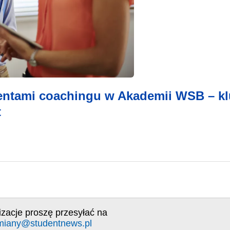
ntami coachingu w Akademii WSB – kl
t
izacje proszę przesyłać na
miany@studentnews.pl