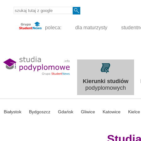
poleca:
dla maturzysty
student
Kierunki studiów
podyplomowych
Białystok
Bydgoszcz
Gdańsk
Gliwice
Katowice
Kielce
Studi