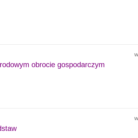
W
arodowym obrocie gospodarczym
W
dstaw