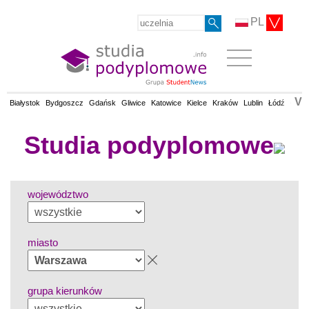
PL
V
Białystok
Bydgoszcz
Gdańsk
Gliwice
Katowice
Kielce
Kraków
Lublin
Łódź
Olsz
Studia podyplomowe
województwo
miasto
grupa kierunków