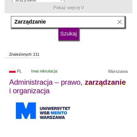
Pokaż więcej V
język
typ uczelni
Znalezionych: 211
status uczelni
trwa rekrutacja
PL
trwa rekrutacja
Warszawa
Administracja – prawo,
zarządzanie
i organizacja