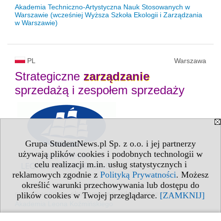
Akademia Techniczno-Artystyczna Nauk Stosowanych w
Warszawie (wcześniej Wyższa Szkoła Ekologii i Zarządzania
w Warszawie)
PL
Warszawa
Strategiczne
zarządzanie
sprzedażą i zespołem sprzedaży
Grupa StudentNews.pl Sp. z o.o. i jej partnerzy
używają plików cookies i podobnych technologii w
celu realizacji m.in. usług statystycznych i
reklamowych zgodnie z
Polityką Prywatności
. Możesz
określić warunki przechowywania lub dostępu do
grupa kierunków:
ekonomiczne, administracyjne
plików cookies w Twojej przeglądarce.
[ZAMKNIJ]
Akademia Leona Koźmińskiego