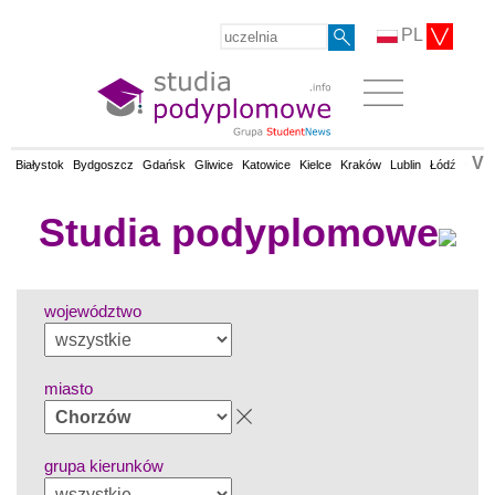
PL
V
Białystok
Bydgoszcz
Gdańsk
Gliwice
Katowice
Kielce
Kraków
Lublin
Łódź
Olsz
Studia podyplomowe
województwo
miasto
grupa kierunków