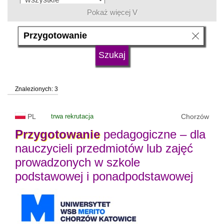
Pokaż więcej V
język
typ uczelni
Znalezionych: 3
status uczelni
trwa rekrutacja
PL
trwa rekrutacja
Chorzów
Przygotowanie
pedagogiczne – dla
nauczycieli przedmiotów lub zajęć
prowadzonych w szkole
podstawowej i ponadpodstawowej