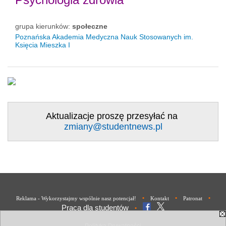
grupa kierunków:
społeczne
Poznańska Akademia Medyczna Nauk Stosowanych im.
Księcia Mieszka I
Aktualizacje proszę przesyłać na
zmiany@studentnews.pl
•
•
•
Reklama - Wykorzystajmy wspólnie nasz potencjał!
Kontakt
Patronat
Praca dla studentów
•
Polityka Prywatności