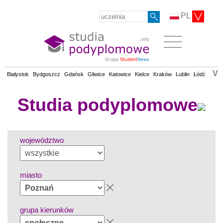
PL
V
Białystok
Bydgoszcz
Gdańsk
Gliwice
Katowice
Kielce
Kraków
Lublin
Łódź
Olsz
Studia podyplomowe
województwo
miasto
grupa kierunków