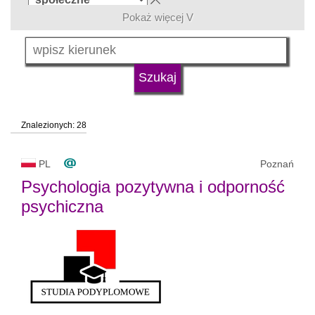
Pokaż więcej V
język
typ uczelni
Znalezionych: 28
status uczelni
trwa rekrutacja
PL
Poznań
Psychologia pozytywna i odporność
psychiczna