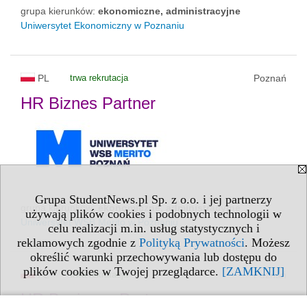
grupa kierunków:
ekonomiczne, administracyjne
Uniwersytet Ekonomiczny w Poznaniu
PL
trwa rekrutacja
Poznań
HR Biznes Partner
Grupa StudentNews.pl Sp. z o.o. i jej partnerzy
grupa kierunków:
ekonomiczne, administracyjne
używają plików cookies i podobnych technologii w
Uniwersytet WSB Merito w Poznaniu
celu realizacji m.in. usług statystycznych i
reklamowych zgodnie z
Polityką Prywatności
. Możesz
określić warunki przechowywania lub dostępu do
plików cookies w Twojej przeglądarce.
[ZAMKNIJ]
PL
trwa rekrutacja
Poznań
HR Business Partner