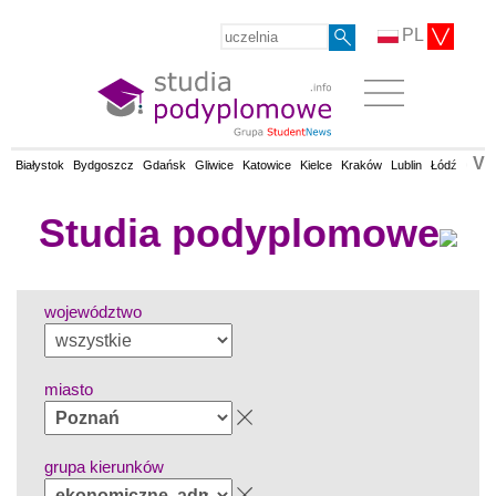
PL
V
Białystok
Bydgoszcz
Gdańsk
Gliwice
Katowice
Kielce
Kraków
Lublin
Łódź
Olsz
Studia podyplomowe
województwo
miasto
grupa kierunków