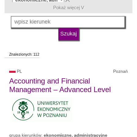
Pokaż więcej V
język
typ uczelni
Znalezionych: 112
status uczelni
trwa rekrutacja
PL
Poznań
Accounting and Financial
Management – Advanced Level
grupa kierunków:
ekonomiczne, administracyjne