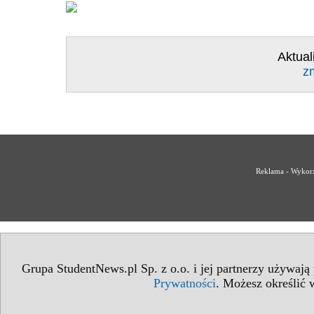
Aktual
z
Reklama - Wykorz
Grupa StudentNews.pl Sp. z o.o. i jej partnerzy używają
Prywatności
. Możesz określić