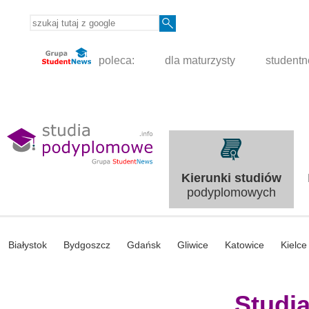
poleca:
dla maturzysty
student
Kierunki studiów
podyplomowych
Białystok
Bydgoszcz
Gdańsk
Gliwice
Katowice
Kielce
Studi