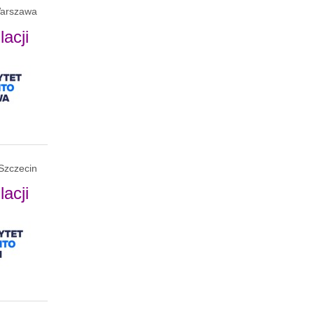
arszawa
acji
Szczecin
acji