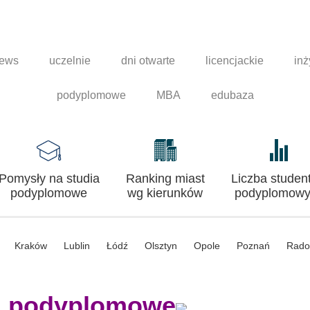
news
uczelnie
dni otwarte
licencjackie
inż
podyplomowe
MBA
edubaza
Pomysły na studia
Ranking miast
Liczba studen
podyplomowe
wg kierunków
podyplomowy
Kraków
Lublin
Łódź
Olsztyn
Opole
Poznań
Rad
a podyplomowe