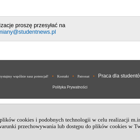
izacje proszę przesyłać na
miany@studentnews.pl
Praca dla student
•
•
•
ystajmy wspólnie nasz potencjał!
Kontakt
Patronat
Polityka Prywatności
 plików cookies i podobnych technologii w celu realizacji m.
 warunki przechowywania lub dostępu do plików cookies w Tw