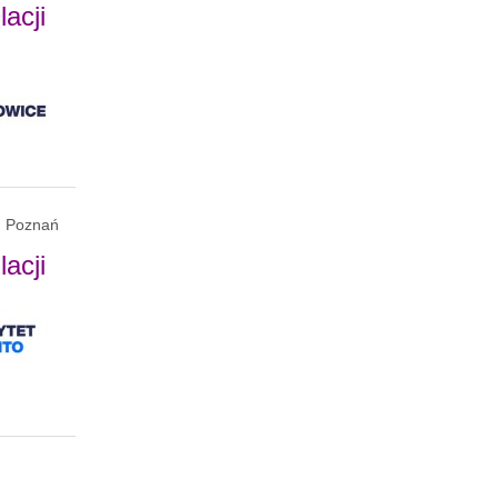
acji
Poznań
acji