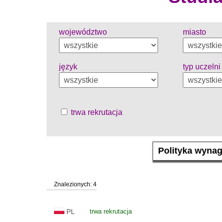
województwo
miasto
język
typ uczelni
trwa rekrutacja
Znalezionych: 4
PL
trwa rekrutacja