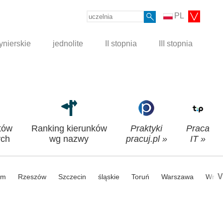
PL
ynierskie
jednolite
II stopnia
III stopnia
tów
Ranking kierunków
Praktyki
Praca
ch
wg nazwy
pracuj.pl »
IT »
V
om
Rzeszów
Szczecin
śląskie
Toruń
Warszawa
Wroc