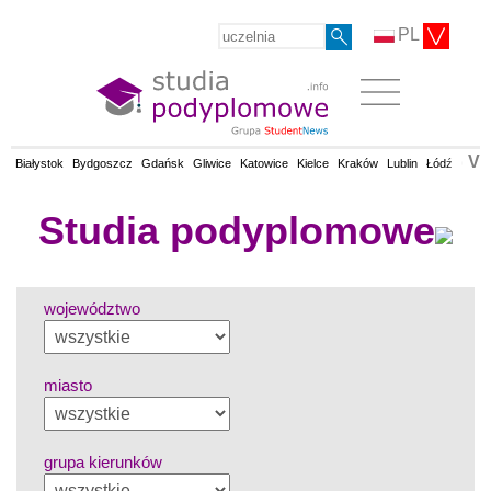
PL
V
Białystok
Bydgoszcz
Gdańsk
Gliwice
Katowice
Kielce
Kraków
Lublin
Łódź
Olsz
Studia podyplomowe
województwo
miasto
grupa kierunków