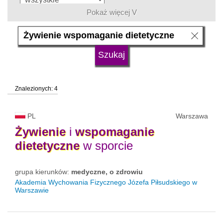
Pokaż więcej V
język
typ uczelni
Znalezionych: 4
status uczelni
trwa rekrutacja
PL
Warszawa
Żywienie
i
wspomaganie
dietetyczne
w sporcie
grupa kierunków:
medyczne, o zdrowiu
Akademia Wychowania Fizycznego Józefa Piłsudskiego w
Warszawie