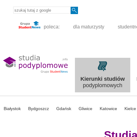
poleca:
dla maturzysty
student
Kierunki studiów
podyplomowych
Białystok
Bydgoszcz
Gdańsk
Gliwice
Katowice
Kielce
Studi