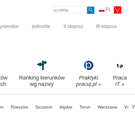
PL
ynierskie
jednolite
II stopnia
III stopnia
tów
Ranking kierunków
Praktyki
Praca
ch
wg nazwy
pracuj.pl »
IT »
V
om
Rzeszów
Szczecin
śląskie
Toruń
Warszawa
Wroc