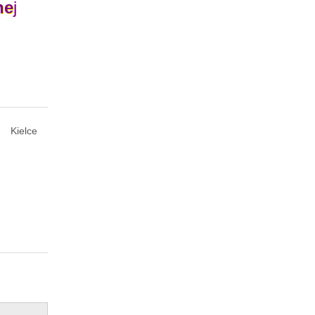
ne
j
Kielce