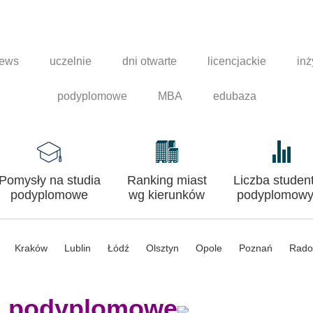
news
uczelnie
dni otwarte
licencjackie
inż
podyplomowe
MBA
edubaza
Pomysły na studia
Ranking miast
Liczba studen
podyplomowe
wg kierunków
podyplomowy
Kraków
Lublin
Łódź
Olsztyn
Opole
Poznań
Rad
a podyplomowe