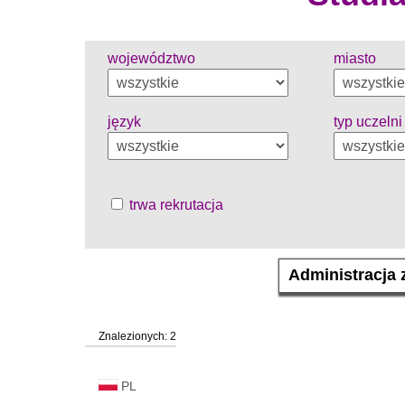
województwo
miasto
język
typ uczelni
trwa rekrutacja
Znalezionych: 2
PL