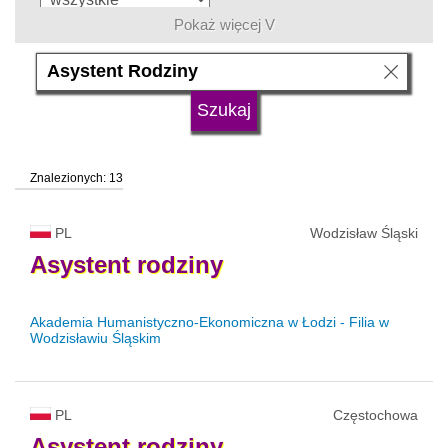
Pokaż więcej V
język
typ uczelni
Znalezionych: 13
status uczelni
trwa rekrutacja
PL
Wodzisław Śląski
Asystent
rodziny
Akademia Humanistyczno-Ekonomiczna w Łodzi - Filia w
Wodzisławiu Śląskim
PL
Częstochowa
Asystent
rodziny