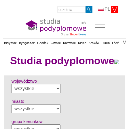
PL
V
Białystok
Bydgoszcz
Gdańsk
Gliwice
Katowice
Kielce
Kraków
Lublin
Łódź
Olsz
Studia podyplomowe
województwo
miasto
grupa kierunków