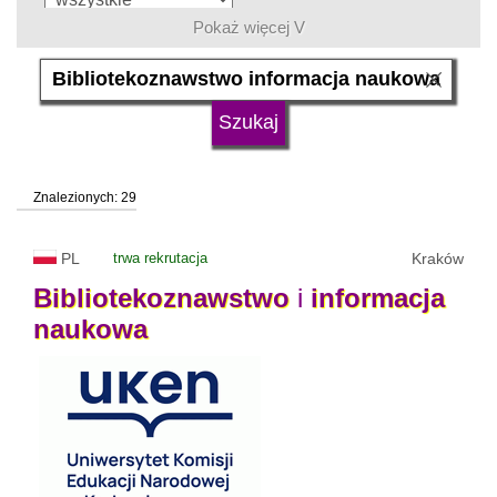
Pokaż więcej V
język
typ uczelni
Znalezionych: 29
status uczelni
trwa rekrutacja
PL
trwa rekrutacja
Kraków
Bibliotekoznawstwo
i
informacja
naukowa