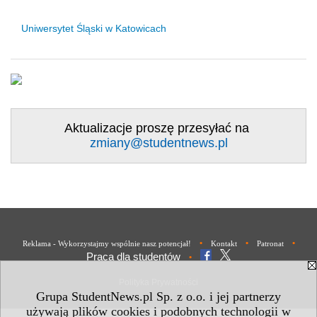
Uniwersytet Śląski w Katowicach
Aktualizacje proszę przesyłać na
zmiany@studentnews.pl
•
•
•
Reklama - Wykorzystajmy wspólnie nasz potencjał!
Kontakt
Patronat
Praca dla studentów
•
Polityka Prywatności
Grupa StudentNews.pl Sp. z o.o. i jej partnerzy
używają plików cookies i podobnych technologii w