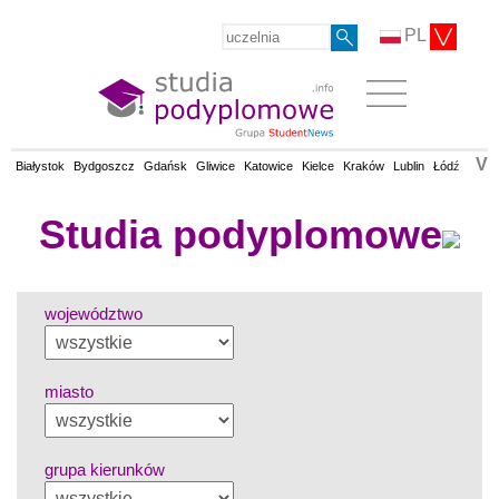
PL
V
Białystok
Bydgoszcz
Gdańsk
Gliwice
Katowice
Kielce
Kraków
Lublin
Łódź
Olsz
Studia podyplomowe
województwo
miasto
grupa kierunków