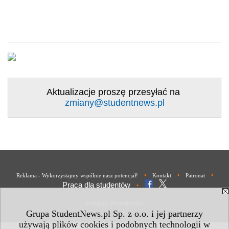
Aktualizacje proszę przesyłać na
zmiany@studentnews.pl
•
•
•
Reklama - Wykorzystajmy wspólnie nasz potencjał!
Kontakt
Patronat
Praca dla studentów
•
Polityka Prywatności
Grupa StudentNews.pl Sp. z o.o. i jej partnerzy
używają plików cookies i podobnych technologii w