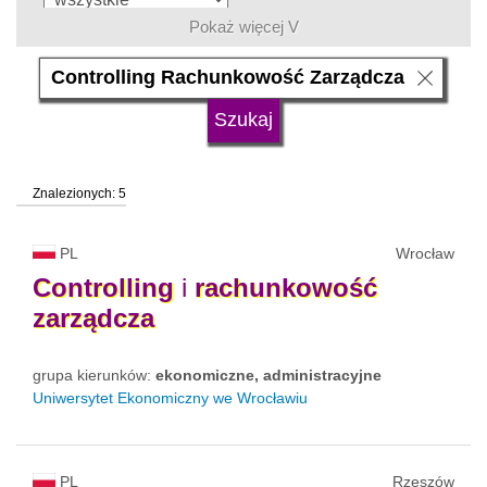
Pokaż więcej V
język
typ uczelni
Znalezionych: 5
status uczelni
trwa rekrutacja
PL
Wrocław
Controlling
i
rachunkowość
zarządcza
grupa kierunków:
ekonomiczne, administracyjne
Uniwersytet Ekonomiczny we Wrocławiu
PL
Rzeszów