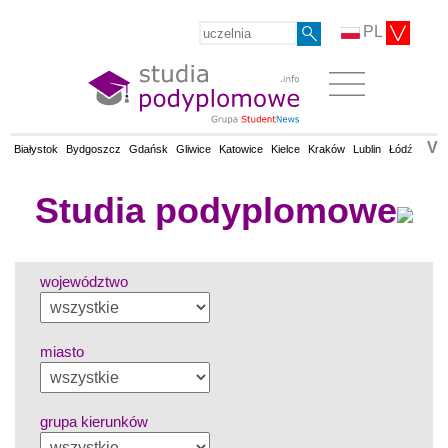
PL
V
Białystok
Bydgoszcz
Gdańsk
Gliwice
Katowice
Kielce
Kraków
Lublin
Łódź
Olsz
Studia podyplomowe
województwo
miasto
grupa kierunków