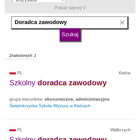
Pokaż więcej V
język
typ uczelni
Znalezionych: 2
status uczelni
trwa rekrutacja
PL
Kielce
Szkolny
doradca
zawodowy
grupa kierunków:
ekonomiczne, administracyjne
Świętokrzyska Szkoła Wyższa w Kielcach
PL
Wałbrzych
Szkolny
doradca
zawodowy