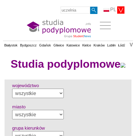
PL
V
Białystok
Bydgoszcz
Gdańsk
Gliwice
Katowice
Kielce
Kraków
Lublin
Łódź
Olsz
Studia podyplomowe
województwo
miasto
grupa kierunków