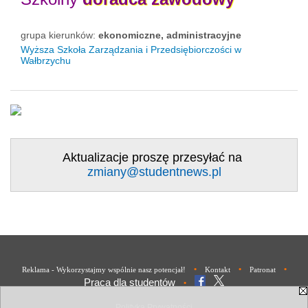
grupa kierunków:
ekonomiczne, administracyjne
Wyższa Szkoła Zarządzania i Przedsiębiorczości w
Wałbrzychu
Aktualizacje proszę przesyłać na
zmiany@studentnews.pl
•
•
•
Reklama - Wykorzystajmy wspólnie nasz potencjał!
Kontakt
Patronat
Praca dla studentów
•
Polityka Prywatności