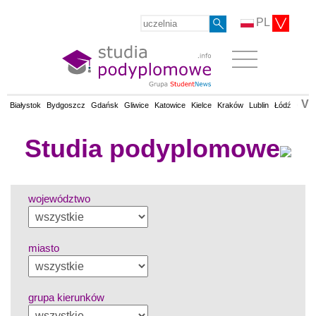
PL
V
Białystok
Bydgoszcz
Gdańsk
Gliwice
Katowice
Kielce
Kraków
Lublin
Łódź
Olsz
Studia podyplomowe
województwo
miasto
grupa kierunków