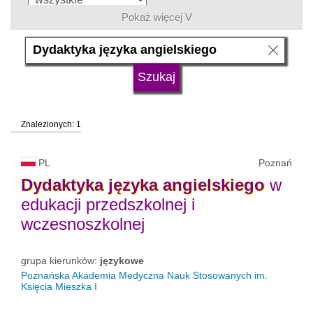
Pokaż więcej V
język
typ uczelni
Znalezionych: 1
status uczelni
trwa rekrutacja
PL
Poznań
Dydaktyka
języka
angielskiego
w
edukacji przedszkolnej i
wczesnoszkolnej
grupa kierunków:
językowe
Poznańska Akademia Medyczna Nauk Stosowanych im.
Księcia Mieszka I