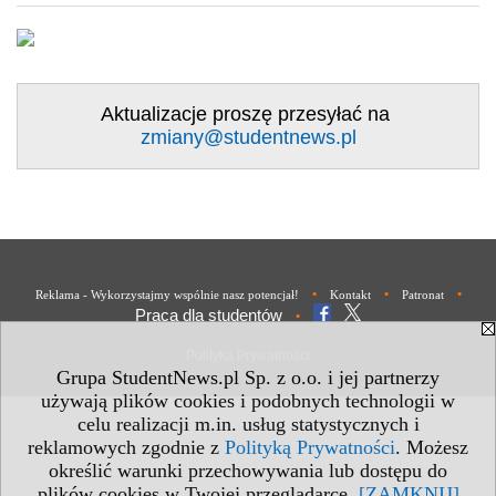
Aktualizacje proszę przesyłać na
zmiany@studentnews.pl
•
•
•
Reklama - Wykorzystajmy wspólnie nasz potencjał!
Kontakt
Patronat
Praca dla studentów
•
Polityka Prywatności
Grupa StudentNews.pl Sp. z o.o. i jej partnerzy
używają plików cookies i podobnych technologii w
celu realizacji m.in. usług statystycznych i
reklamowych zgodnie z
Polityką Prywatności
. Możesz
określić warunki przechowywania lub dostępu do
plików cookies w Twojej przeglądarce.
[ZAMKNIJ]