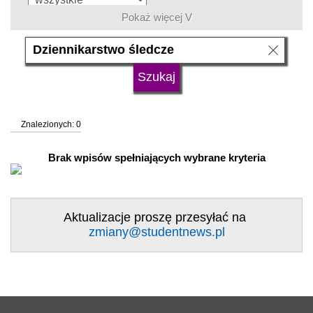
Pokaż więcej V
język
typ uczelni
Znalezionych: 0
status uczelni
trwa rekrutacja
Brak wpisów spełniających wybrane kryteria
Aktualizacje proszę przesyłać na
zmiany@studentnews.pl