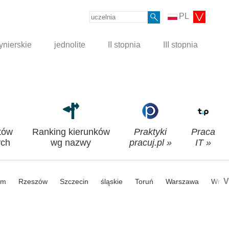
PL
ynierskie
jednolite
II stopnia
III stopnia
tów
Ranking kierunków
Praktyki
Praca
ch
wg nazwy
pracuj.pl »
IT »
V
om
Rzeszów
Szczecin
śląskie
Toruń
Warszawa
Wroc