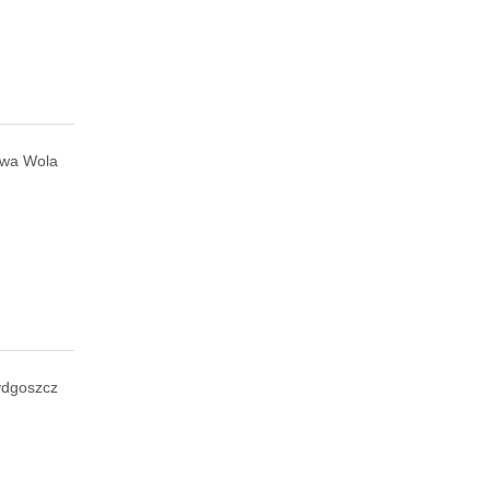
owa Wola
ydgoszcz