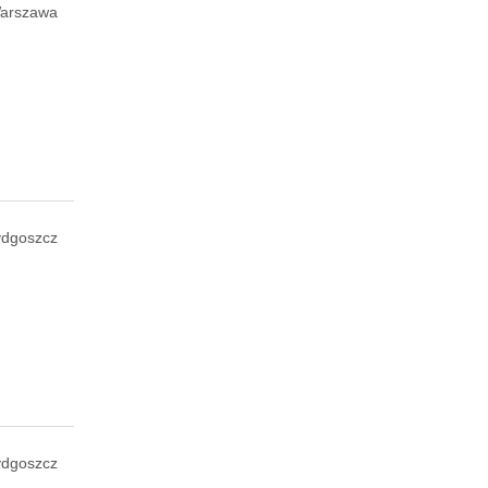
arszawa
ydgoszcz
ydgoszcz