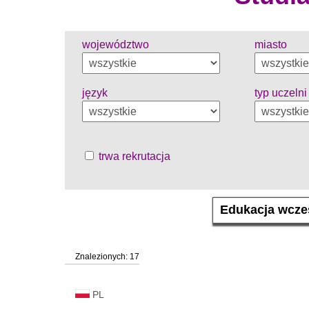
województwo
miasto
język
typ uczelni
trwa rekrutacja
Znalezionych: 17
PL