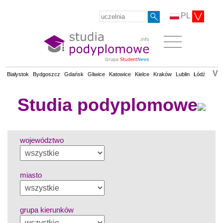
PL
V
Białystok
Bydgoszcz
Gdańsk
Gliwice
Katowice
Kielce
Kraków
Lublin
Łódź
Olsz
Studia podyplomowe
województwo
miasto
grupa kierunków