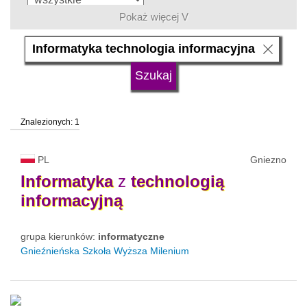
Pokaż więcej V
język
typ uczelni
Znalezionych: 1
status uczelni
trwa rekrutacja
PL
Gniezno
Informatyka
z
technologią
informacyjną
grupa kierunków:
informatyczne
Gnieźnieńska Szkoła Wyższa Milenium