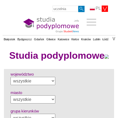
PL
V
Białystok
Bydgoszcz
Gdańsk
Gliwice
Katowice
Kielce
Kraków
Lublin
Łódź
Olsz
Studia podyplomowe
województwo
miasto
grupa kierunków