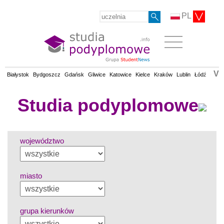
PL
V
Białystok
Bydgoszcz
Gdańsk
Gliwice
Katowice
Kielce
Kraków
Lublin
Łódź
Olsz
Studia podyplomowe
województwo
miasto
grupa kierunków