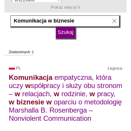
Pokaż więcej V
język
typ uczelni
Znalezionych: 1
status uczelni
trwa rekrutacja
PL
Legnica
Komunikacja
empatyczna, która
uczy
w
spółpracy i służy obu stronom
–
w
relacjach,
w
rodzinie,
w
pracy,
w
biznesie
w
oparciu o metodologię
Marshalla B. Rosenberga –
Nonviolent Communication