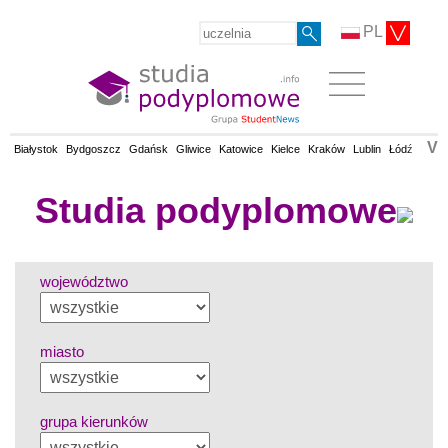
PL
V
Białystok
Bydgoszcz
Gdańsk
Gliwice
Katowice
Kielce
Kraków
Lublin
Łódź
Olsz
Studia podyplomowe
województwo
miasto
grupa kierunków