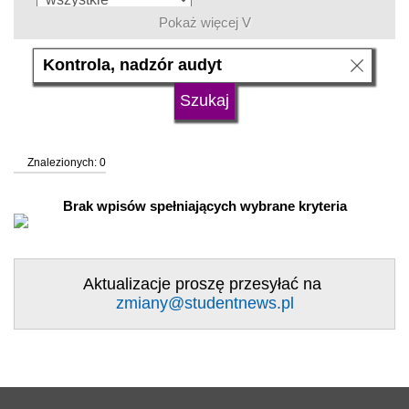
Pokaż więcej V
język
typ uczelni
Znalezionych: 0
status uczelni
trwa rekrutacja
Brak wpisów spełniających wybrane kryteria
Aktualizacje proszę przesyłać na
zmiany@studentnews.pl