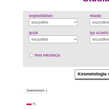
województwo
miasto
język
typ uczelni
trwa rekrutacja
Znalezionych: 1
PL