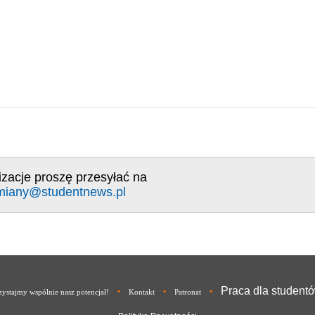
izacje proszę przesyłać na
miany@studentnews.pl
Praca dla student
•
•
•
ystajmy wspólnie nasz potencjał!
Kontakt
Patronat