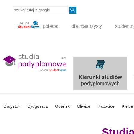
poleca:
dla maturzysty
student
Kierunki studiów
podyplomowych
Białystok
Bydgoszcz
Gdańsk
Gliwice
Katowice
Kielce
Studi