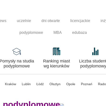
news
uczelnie
dni otwarte
licencjackie
inż
podyplomowe
MBA
edubaza
Pomysły na studia
Ranking miast
Liczba studen
podyplomowe
wg kierunków
podyplomowy
Kraków
Lublin
Łódź
Olsztyn
Opole
Poznań
Rad
a podyplomowe