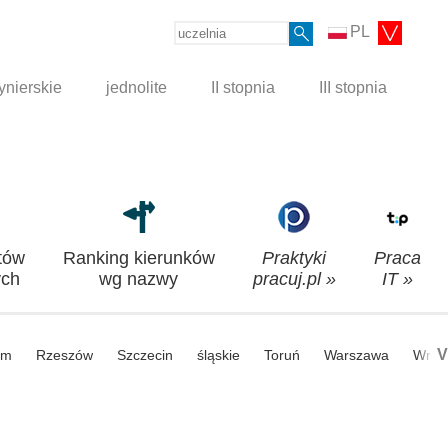
PL
ynierskie
jednolite
II stopnia
III stopnia
tów
Ranking kierunków
Praktyki
Praca
ch
wg nazwy
pracuj.pl »
IT »
V
om
Rzeszów
Szczecin
śląskie
Toruń
Warszawa
Wroc