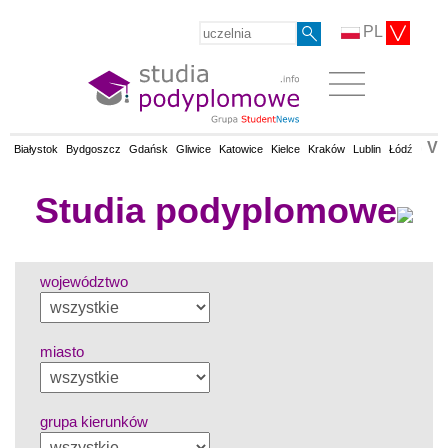
PL
V
Białystok
Bydgoszcz
Gdańsk
Gliwice
Katowice
Kielce
Kraków
Lublin
Łódź
Olsz
Studia podyplomowe
województwo
miasto
grupa kierunków