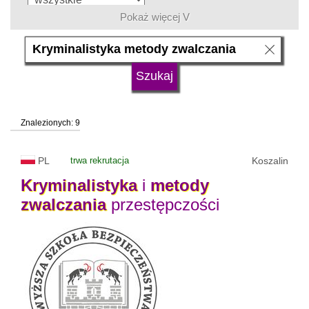
Pokaż więcej V
język
typ uczelni
Znalezionych: 9
status uczelni
trwa rekrutacja
PL
trwa rekrutacja
Koszalin
Kryminalistyka
i
metody
zwalczania
przestępczości