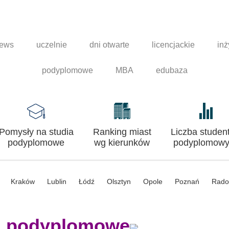
news
uczelnie
dni otwarte
licencjackie
inż
podyplomowe
MBA
edubaza
Pomysły na studia
Ranking miast
Liczba studen
podyplomowe
wg kierunków
podyplomowy
Kraków
Lublin
Łódź
Olsztyn
Opole
Poznań
Rad
a podyplomowe