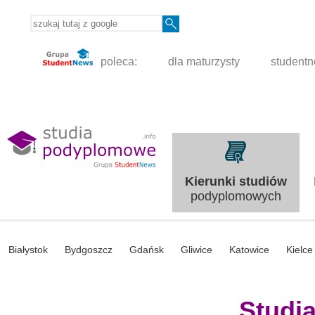
poleca:
dla maturzysty
student
Kierunki studiów
podyplomowych
Białystok
Bydgoszcz
Gdańsk
Gliwice
Katowice
Kielce
Studi