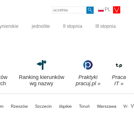
PL
ynierskie
jednolite
II stopnia
III stopnia
tów
Ranking kierunków
Praktyki
Praca
ch
wg nazwy
pracuj.pl »
IT »
V
om
Rzeszów
Szczecin
śląskie
Toruń
Warszawa
Wroc