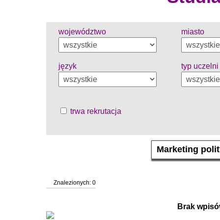
województwo
miasto
język
typ uczelni
trwa rekrutacja
Znalezionych: 0
Brak wpisó