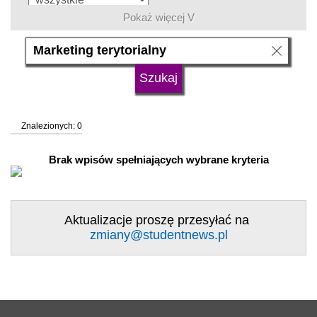
Pokaż więcej V
język
typ uczelni
Znalezionych: 0
status uczelni
trwa rekrutacja
Brak wpisów spełniających wybrane kryteria
Aktualizacje proszę przesyłać na
zmiany@studentnews.pl