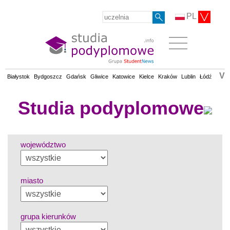
PL
V
Białystok
Bydgoszcz
Gdańsk
Gliwice
Katowice
Kielce
Kraków
Lublin
Łódź
Olsz
Studia podyplomowe
województwo
miasto
grupa kierunków