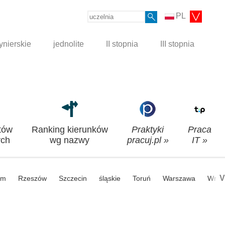
PL
ynierskie
jednolite
II stopnia
III stopnia
tów
Ranking kierunków
Praktyki
Praca
ch
wg nazwy
pracuj.pl »
IT »
V
om
Rzeszów
Szczecin
śląskie
Toruń
Warszawa
Wroc