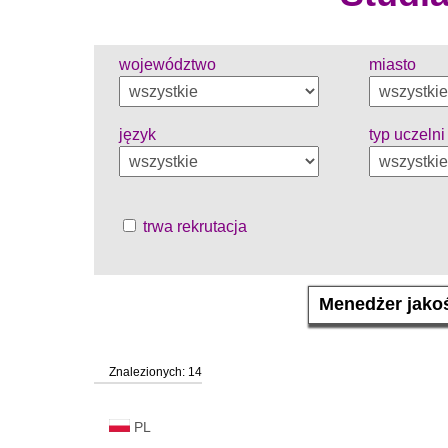
województwo
miasto
język
typ uczelni
trwa rekrutacja
Znalezionych: 14
PL