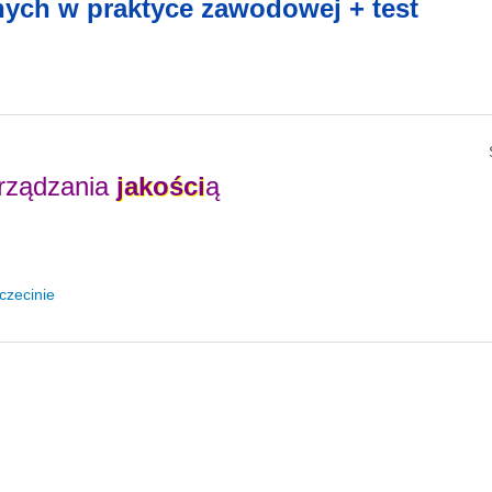
ych w praktyce zawodowej + test
arządzania
jakości
ą
czecinie