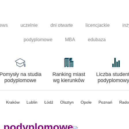
news
uczelnie
dni otwarte
licencjackie
inż
podyplomowe
MBA
edubaza
Pomysły na studia
Ranking miast
Liczba studen
podyplomowe
wg kierunków
podyplomowy
Kraków
Lublin
Łódź
Olsztyn
Opole
Poznań
Rad
a podyplomowe