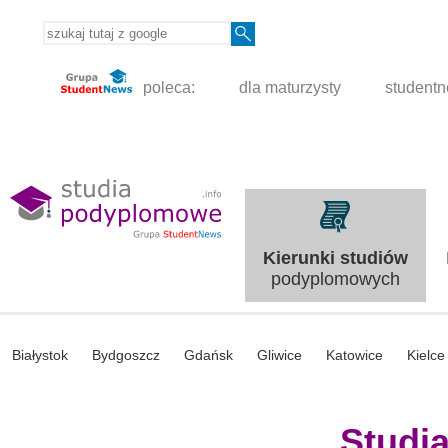
poleca:
dla maturzysty
student
Kierunki studiów
podyplomowych
Białystok
Bydgoszcz
Gdańsk
Gliwice
Katowice
Kielce
Studi