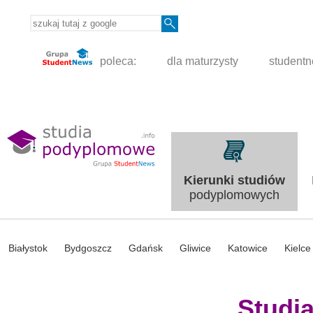
poleca:
dla maturzysty
student
Kierunki studiów
podyplomowych
Białystok
Bydgoszcz
Gdańsk
Gliwice
Katowice
Kielce
Studi