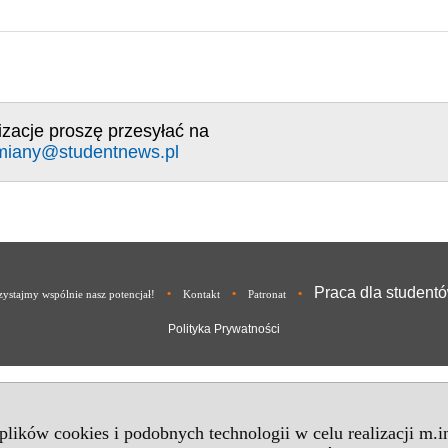
izacje proszę przesyłać na
miany@studentnews.pl
Praca dla student
•
•
•
ystajmy wspólnie nasz potencjał!
Kontakt
Patronat
Polityka Prywatności
 plików cookies i podobnych technologii w celu realizacji m.