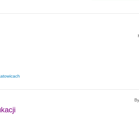
atowicach
B
kacji