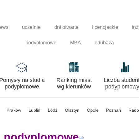
news
uczelnie
dni otwarte
licencjackie
inż
podyplomowe
MBA
edubaza
Pomysły na studia
Ranking miast
Liczba studen
podyplomowe
wg kierunków
podyplomowy
Kraków
Lublin
Łódź
Olsztyn
Opole
Poznań
Rad
a podyplomowe