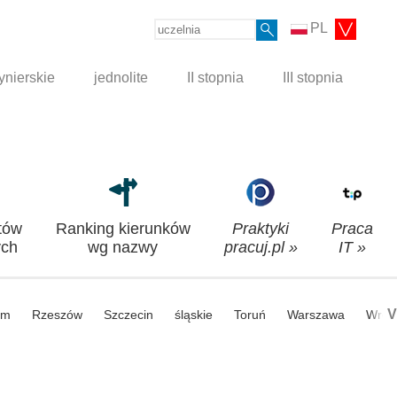
PL
ynierskie
jednolite
II stopnia
III stopnia
tów
Ranking kierunków
Praktyki
Praca
ch
wg nazwy
pracuj.pl »
IT »
V
om
Rzeszów
Szczecin
śląskie
Toruń
Warszawa
Wroc