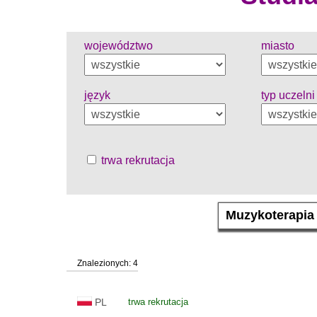
województwo
miasto
język
typ uczelni
trwa rekrutacja
Znalezionych: 4
PL
trwa rekrutacja