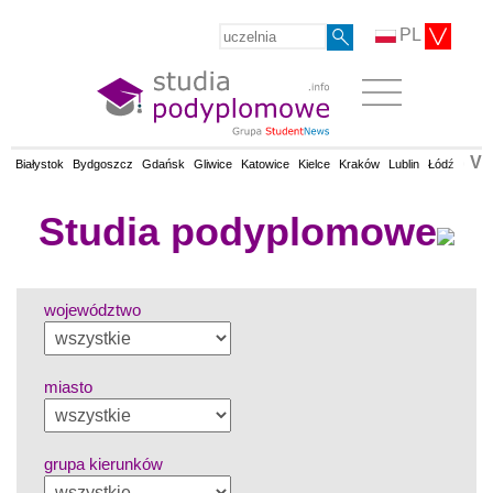
PL
V
Białystok
Bydgoszcz
Gdańsk
Gliwice
Katowice
Kielce
Kraków
Lublin
Łódź
Olsz
Studia podyplomowe
województwo
miasto
grupa kierunków