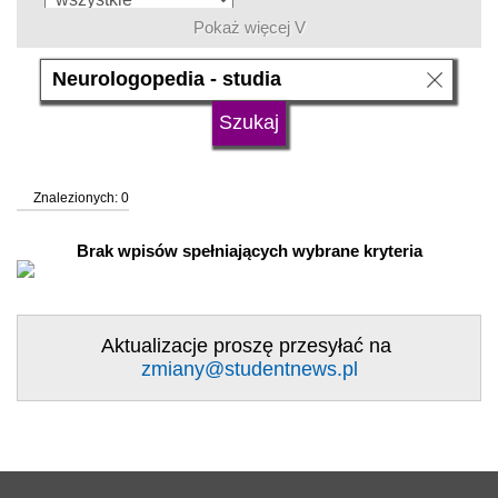
Pokaż więcej V
język
typ uczelni
Znalezionych: 0
status uczelni
trwa rekrutacja
Brak wpisów spełniających wybrane kryteria
Aktualizacje proszę przesyłać na
zmiany@studentnews.pl