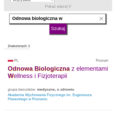
Pokaż więcej V
język
typ uczelni
Znalezionych: 2
status uczelni
trwa rekrutacja
PL
Poznań
Odnowa
Biologiczna
z elementami
W
ellness i Fizjoterapii
grupa kierunków:
medyczne, o zdrowiu
Akademia Wychowania Fizycznego im. Eugeniusza
Piaseckiego w Poznaniu