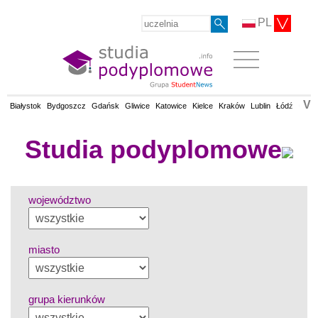
PL
V
Białystok
Bydgoszcz
Gdańsk
Gliwice
Katowice
Kielce
Kraków
Lublin
Łódź
Olsz
Studia podyplomowe
województwo
miasto
grupa kierunków