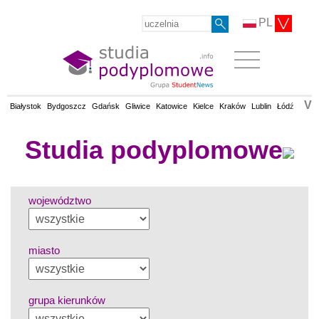
PL
V
Białystok
Bydgoszcz
Gdańsk
Gliwice
Katowice
Kielce
Kraków
Lublin
Łódź
Olsz
Studia podyplomowe
województwo
miasto
grupa kierunków