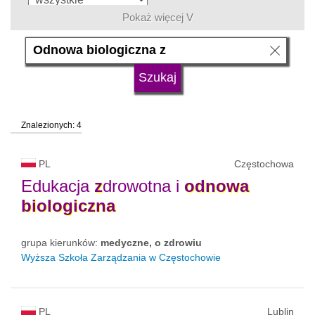
Pokaż więcej V
język
typ uczelni
Znalezionych: 4
status uczelni
trwa rekrutacja
PL
Częstochowa
Edukacja
z
drowotna i
odnowa
biologiczna
grupa kierunków:
medyczne, o zdrowiu
Wyższa Szkoła Zarządzania w Częstochowie
PL
Lublin