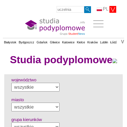
PL
V
Białystok
Bydgoszcz
Gdańsk
Gliwice
Katowice
Kielce
Kraków
Lublin
Łódź
Olsz
Studia podyplomowe
województwo
miasto
grupa kierunków