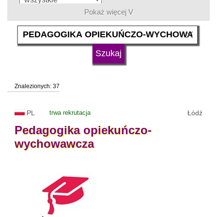
Pokaż więcej V
język
typ uczelni
Znalezionych: 37
status uczelni
trwa rekrutacja
PL
trwa rekrutacja
Łódź
Pedagogika
opiekuńczo-
wychowawcza