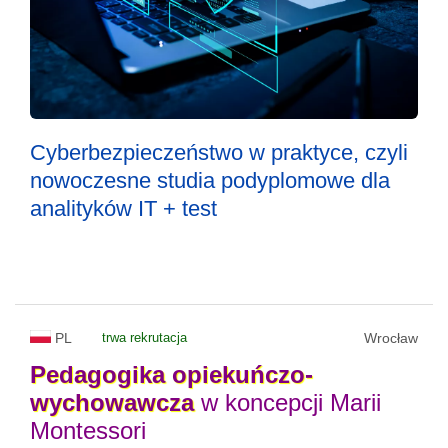
Cyberbezpieczeństwo w praktyce, czyli
nowoczesne studia podyplomowe dla
analityków IT + test
PL
trwa rekrutacja
Wrocław
Pedagogika
opiekuńczo-
wychowawcza
w koncepcji Marii
Montessori