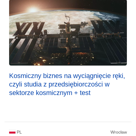
Kosmiczny biznes na wyciągnięcie ręki,
czyli studia z przedsiębiorczości w
sektorze kosmicznym + test
PL
Wrocław