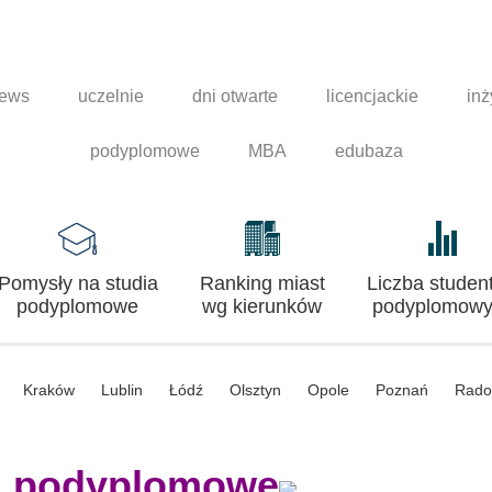
news
uczelnie
dni otwarte
licencjackie
inż
podyplomowe
MBA
edubaza
Pomysły na studia
Ranking miast
Liczba studen
podyplomowe
wg kierunków
podyplomowy
Kraków
Lublin
Łódź
Olsztyn
Opole
Poznań
Rad
a podyplomowe