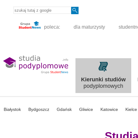
poleca:
dla maturzysty
student
Kierunki studiów
podyplomowych
Białystok
Bydgoszcz
Gdańsk
Gliwice
Katowice
Kielce
Studi