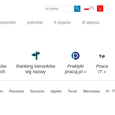
PL
ynierskie
jednolite
II stopnia
III stopnia
tów
Ranking kierunków
Praktyki
Praca
ch
wg nazwy
pracuj.pl »
IT »
V
om
Rzeszów
Szczecin
śląskie
Toruń
Warszawa
Wroc