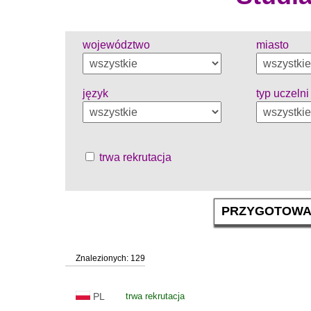
województwo
miasto
język
typ uczelni
trwa rekrutacja
Znalezionych: 129
PL
trwa rekrutacja