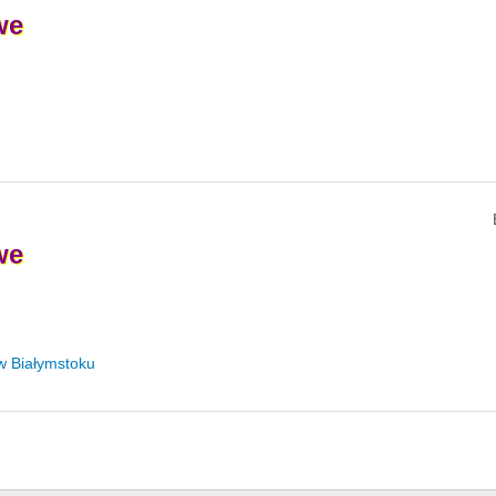
we
we
 Białymstoku