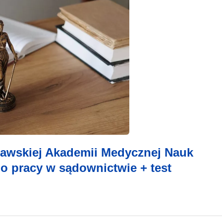
awskiej Akademii Medycznej Nauk
 pracy w sądownictwie + test