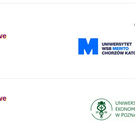
we
we