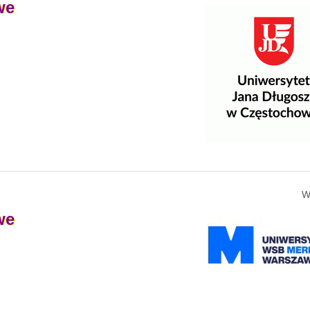
we
W
we