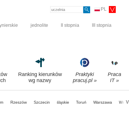
PL
ynierskie
jednolite
II stopnia
III stopnia
tów
Ranking kierunków
Praktyki
Praca
ch
wg nazwy
pracuj.pl »
IT »
V
om
Rzeszów
Szczecin
śląskie
Toruń
Warszawa
Wroc