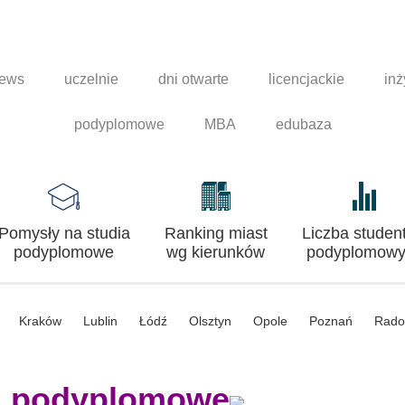
news
uczelnie
dni otwarte
licencjackie
inż
podyplomowe
MBA
edubaza
Pomysły na studia
Ranking miast
Liczba studen
podyplomowe
wg kierunków
podyplomowy
Kraków
Lublin
Łódź
Olsztyn
Opole
Poznań
Rad
a podyplomowe