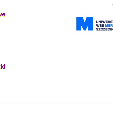
we
ki