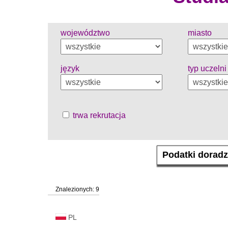
województwo
miasto
język
typ uczelni
trwa rekrutacja
Znalezionych: 9
PL