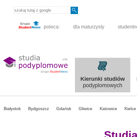
poleca:
dla maturzysty
student
Kierunki studiów
podyplomowych
Białystok
Bydgoszcz
Gdańsk
Gliwice
Katowice
Kielce
Studi