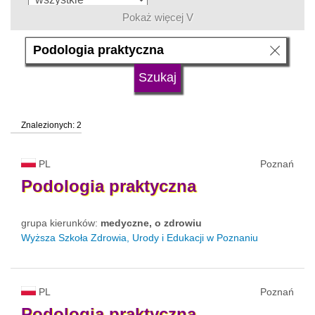
Pokaż więcej V
język
typ uczelni
Znalezionych: 2
status uczelni
trwa rekrutacja
PL
Poznań
Podologia
praktyczna
grupa kierunków:
medyczne, o zdrowiu
Wyższa Szkoła Zdrowia, Urody i Edukacji w Poznaniu
PL
Poznań
Podologia
praktyczna