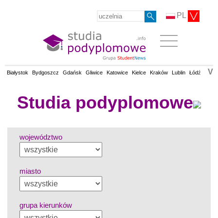
PL
V
Białystok
Bydgoszcz
Gdańsk
Gliwice
Katowice
Kielce
Kraków
Lublin
Łódź
Olsz
Studia podyplomowe
województwo
miasto
grupa kierunków