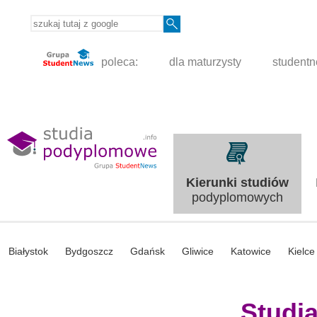
poleca:
dla maturzysty
student
Kierunki studiów
podyplomowych
Białystok
Bydgoszcz
Gdańsk
Gliwice
Katowice
Kielce
Studi