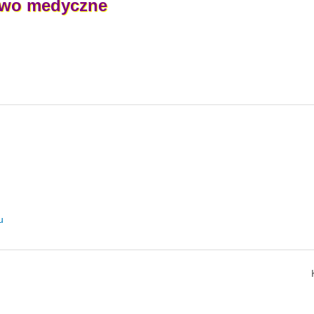
awo
medyczne
u