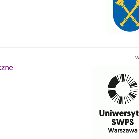
W
czne