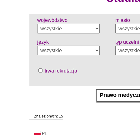
województwo
miasto
język
typ uczelni
trwa rekrutacja
Znalezionych: 15
PL