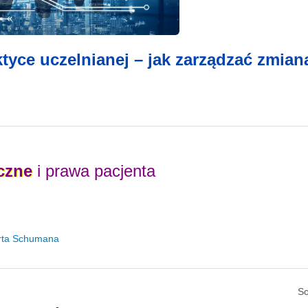
tyce uczelnianej – jak zarządzać zmian
czne
i prawa pacjenta
erta Schumana
S