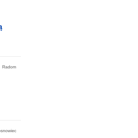
ą
Radom
osnowiec