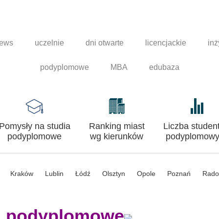
news
uczelnie
dni otwarte
licencjackie
inż
podyplomowe
MBA
edubaza
Pomysły na studia
Ranking miast
Liczba studen
podyplomowe
wg kierunków
podyplomowy
Kraków
Lublin
Łódź
Olsztyn
Opole
Poznań
Rad
a podyplomowe