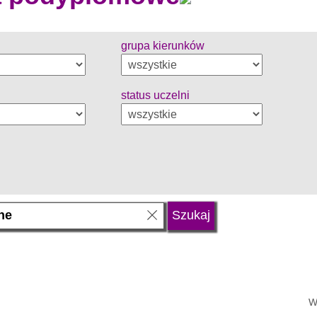
grupa kierunków
status uczelni
W