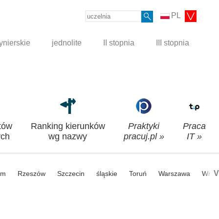
PL
ynierskie
jednolite
II stopnia
III stopnia
tów
Ranking kierunków
Praktyki
Praca
ch
wg nazwy
pracuj.pl »
IT »
V
om
Rzeszów
Szczecin
śląskie
Toruń
Warszawa
Wroc