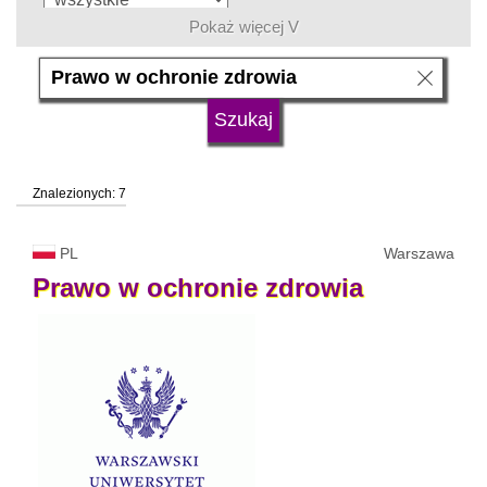
Pokaż więcej V
język
typ uczelni
Znalezionych: 7
status uczelni
trwa rekrutacja
PL
Warszawa
Prawo
w
ochronie
zdrowia