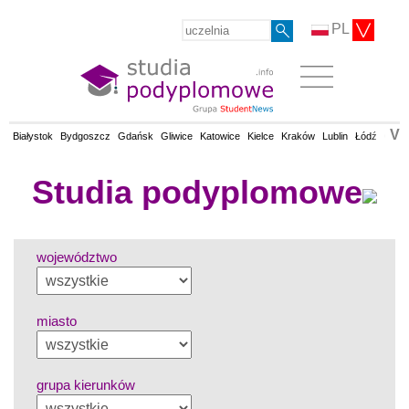
PL
V
Białystok
Bydgoszcz
Gdańsk
Gliwice
Katowice
Kielce
Kraków
Lublin
Łódź
Olsz
Studia podyplomowe
województwo
miasto
grupa kierunków