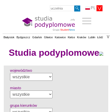
PL
V
Białystok
Bydgoszcz
Gdańsk
Gliwice
Katowice
Kielce
Kraków
Lublin
Łódź
Olsz
Studia podyplomowe
województwo
miasto
grupa kierunków