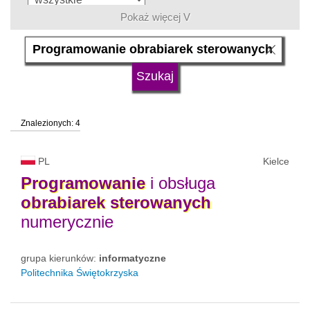
Pokaż więcej V
język
typ uczelni
Znalezionych: 4
status uczelni
trwa rekrutacja
PL
Kielce
Programowanie
i obsługa
obrabiarek
sterowanych
numerycznie
grupa kierunków:
informatyczne
Politechnika Świętokrzyska