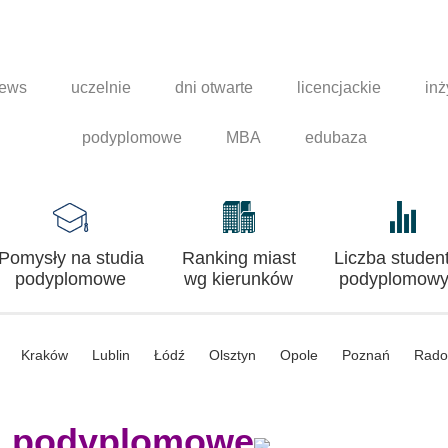
news
uczelnie
dni otwarte
licencjackie
inż
podyplomowe
MBA
edubaza
Pomysły na studia
Ranking miast
Liczba studen
podyplomowe
wg kierunków
podyplomowy
Kraków
Lublin
Łódź
Olsztyn
Opole
Poznań
Rad
a podyplomowe