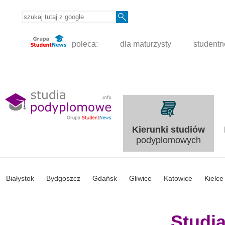
poleca:
dla maturzysty
student
Kierunki studiów
podyplomowych
Białystok
Bydgoszcz
Gdańsk
Gliwice
Katowice
Kielce
Studi