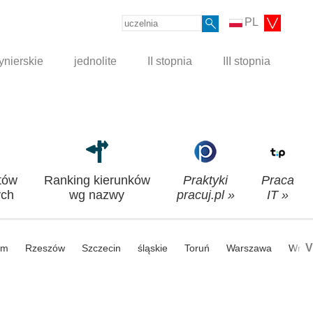
PL
ynierskie
jednolite
II stopnia
III stopnia
tów
Ranking kierunków
Praktyki
Praca
ch
wg nazwy
pracuj.pl »
IT »
V
om
Rzeszów
Szczecin
śląskie
Toruń
Warszawa
Wroc