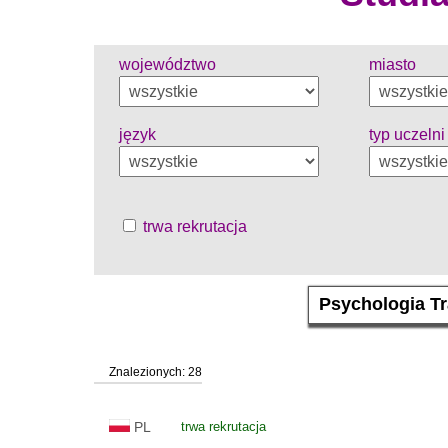
województwo
miasto
język
typ uczelni
trwa rekrutacja
Znalezionych: 28
PL
trwa rekrutacja