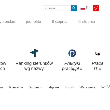
PL
ynierskie
jednolite
II stopnia
III stopnia
tów
Ranking kierunków
Praktyki
Praca
ch
wg nazwy
pracuj.pl »
IT »
V
om
Rzeszów
Szczecin
śląskie
Toruń
Warszawa
Wroc