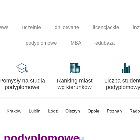
news
uczelnie
dni otwarte
licencjackie
inż
podyplomowe
MBA
edubaza
Pomysły na studia
Ranking miast
Liczba studen
podyplomowe
wg kierunków
podyplomowy
Kraków
Lublin
Łódź
Olsztyn
Opole
Poznań
Rad
a podyplomowe