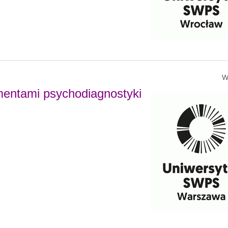
W
entami psychodiagnostyki