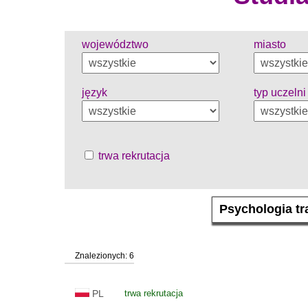
województwo
miasto
język
typ uczelni
trwa rekrutacja
Znalezionych: 6
PL
trwa rekrutacja