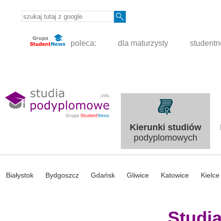
poleca:
dla maturzysty
student
Kierunki studiów
podyplomowych
Białystok
Bydgoszcz
Gdańsk
Gliwice
Katowice
Kielce
Studi