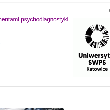
entami psychodiagnostyki
h