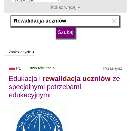
Pokaż więcej V
język
typ uczelni
Znalezionych: 3
status uczelni
trwa rekrutacja
PL
trwa rekrutacja
Przasnysz
Edukacja i
rewalidacja
uczniów
ze
specjalnymi potrzebami
edukacyjnymi