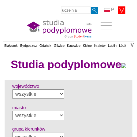
PL
V
Białystok
Bydgoszcz
Gdańsk
Gliwice
Katowice
Kielce
Kraków
Lublin
Łódź
Olsz
Studia podyplomowe
województwo
miasto
grupa kierunków