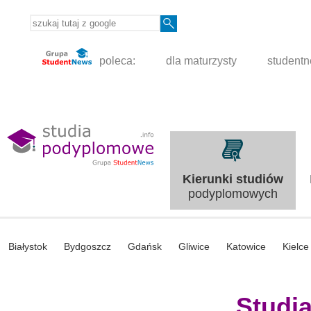
poleca:
dla maturzysty
student
Kierunki studiów
podyplomowych
Białystok
Bydgoszcz
Gdańsk
Gliwice
Katowice
Kielce
Studi