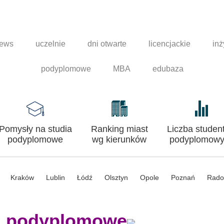
news
uczelnie
dni otwarte
licencjackie
inż
podyplomowe
MBA
edubaza
Pomysły na studia
Ranking miast
Liczba studen
podyplomowe
wg kierunków
podyplomowy
Kraków
Lublin
Łódź
Olsztyn
Opole
Poznań
Rad
a podyplomowe