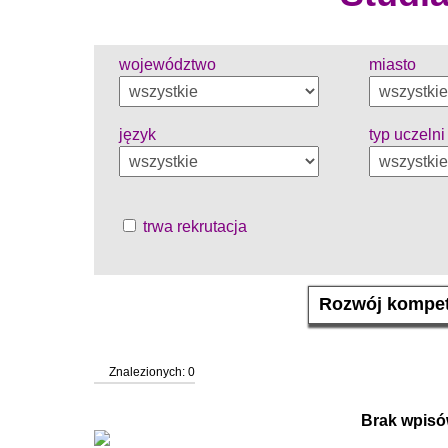
województwo
miasto
język
typ uczelni
trwa rekrutacja
Znalezionych: 0
Brak wpisó