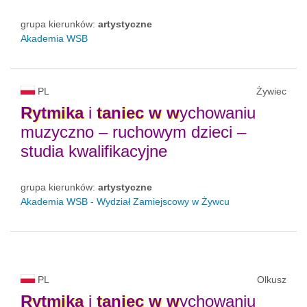
grupa kierunków:
artystyczne
Akademia WSB
PL
Żywiec
Rytmika
i
taniec
w
w
ychowaniu
muzyczno – ruchowym dzieci –
studia kwalifikacyjne
grupa kierunków:
artystyczne
Akademia WSB - Wydział Zamiejscowy w Żywcu
PL
Olkusz
Rytmika
i
taniec
w
w
ychowaniu