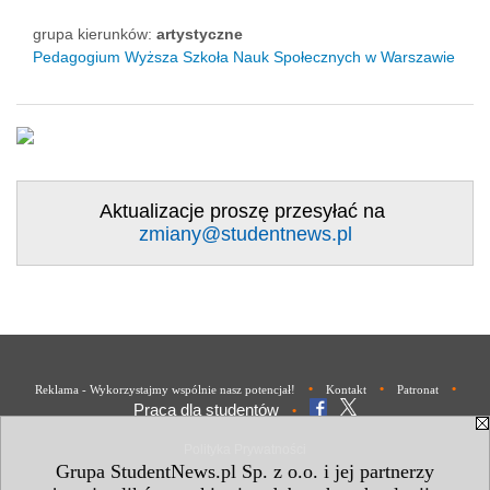
grupa kierunków:
artystyczne
Pedagogium Wyższa Szkoła Nauk Społecznych w Warszawie
Aktualizacje proszę przesyłać na
zmiany@studentnews.pl
•
•
•
Reklama - Wykorzystajmy wspólnie nasz potencjał!
Kontakt
Patronat
Praca dla studentów
•
Polityka Prywatności
Grupa StudentNews.pl Sp. z o.o. i jej partnerzy