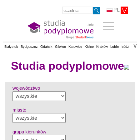
PL
V
Białystok
Bydgoszcz
Gdańsk
Gliwice
Katowice
Kielce
Kraków
Lublin
Łódź
Olsz
Studia podyplomowe
województwo
miasto
grupa kierunków