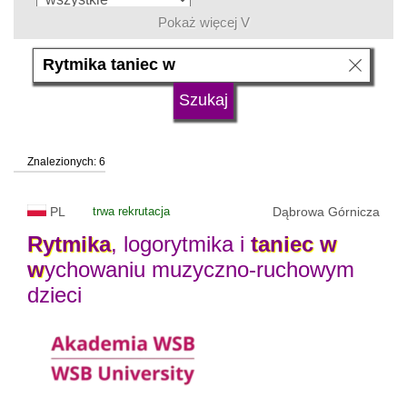
Pokaż więcej V
język
typ uczelni
Znalezionych: 6
status uczelni
trwa rekrutacja
PL
trwa rekrutacja
Dąbrowa Górnicza
Rytmika
, logorytmika i
taniec
w
w
ychowaniu muzyczno-ruchowym
dzieci