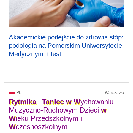
Akademickie podejście do zdrowia stóp:
podologia na Pomorskim Uniwersytecie
Medycznym + test
PL
Warszawa
Rytmika
i
Taniec
w
W
ychowaniu
Muzyczno-Ruchowym Dzieci
w
W
ieku Przedszkolnym i
W
czesnoszkolnym