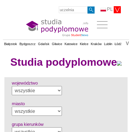
PL
V
Białystok
Bydgoszcz
Gdańsk
Gliwice
Katowice
Kielce
Kraków
Lublin
Łódź
Olsz
Studia podyplomowe
województwo
miasto
grupa kierunków