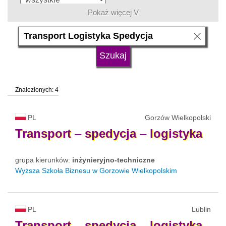
Pokaż więcej V
język
typ uczelni
Znalezionych: 4
status uczelni
trwa rekrutacja
PL
Gorzów Wielkopolski
Transport
–
spedycja
–
logistyka
grupa kierunków:
inżynieryjno-techniczne
Wyższa Szkoła Biznesu w Gorzowie Wielkopolskim
PL
Lublin
Transport
–
spedycja
–
logistyka