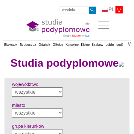
PL
V
Białystok
Bydgoszcz
Gdańsk
Gliwice
Katowice
Kielce
Kraków
Lublin
Łódź
Olsz
Studia podyplomowe
województwo
miasto
grupa kierunków