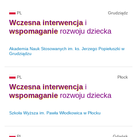
PL
Grudziądz
Wczesna
interwencja
i
wspomaganie
rozwoju dziecka
Akademia Nauk Stosowanych im. ks. Jerzego Popiełuszki w
Grudziądzu
PL
Płock
Wczesna
interwencja
i
wspomaganie
rozwoju dziecka
Szkoła Wyższa im. Pawła Włodkowica w Płocku
PL
Gdańsk