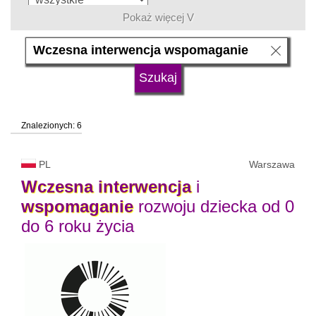
Pokaż więcej V
język
typ uczelni
Znalezionych: 6
status uczelni
trwa rekrutacja
PL
Warszawa
Wczesna
interwencja
i
wspomaganie
rozwoju dziecka od 0
do 6 roku życia