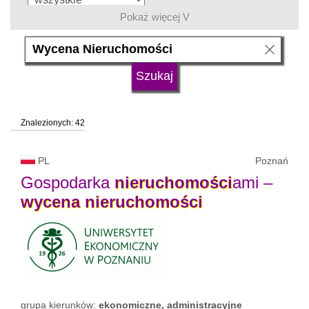
Pokaż więcej V
język
typ uczelni
Znalezionych: 42
status uczelni
trwa rekrutacja
PL
Poznań
Gospodarka
nieruchomości
ami –
wycena
nieruchomości
grupa kierunków:
ekonomiczne, administracyjne