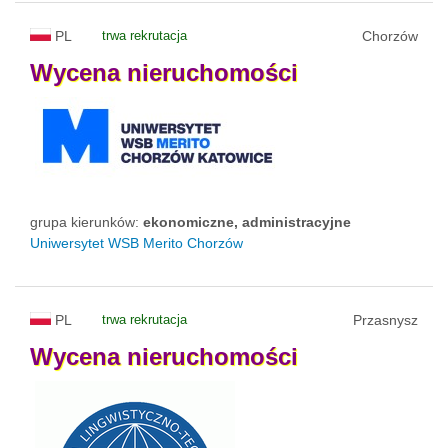
PL
trwa rekrutacja
Chorzów
Wycena
nieruchomości
grupa kierunków:
ekonomiczne, administracyjne
Uniwersytet WSB Merito Chorzów
PL
trwa rekrutacja
Przasnysz
Wycena
nieruchomości