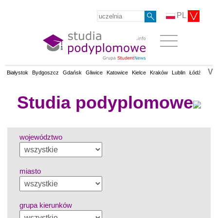
PL
V
Białystok
Bydgoszcz
Gdańsk
Gliwice
Katowice
Kielce
Kraków
Lublin
Łódź
Olsz
Studia podyplomowe
województwo
miasto
grupa kierunków