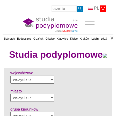
PL
V
Białystok
Bydgoszcz
Gdańsk
Gliwice
Katowice
Kielce
Kraków
Lublin
Łódź
Olsz
Studia podyplomowe
województwo
miasto
grupa kierunków