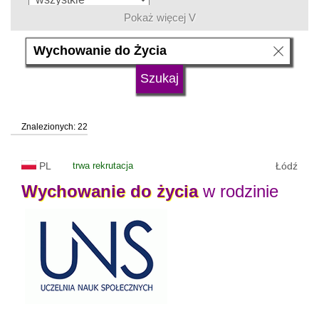
Pokaż więcej V
język
typ uczelni
Znalezionych: 22
status uczelni
trwa rekrutacja
PL
trwa rekrutacja
Łódź
Wychowanie
do
życia
w rodzinie